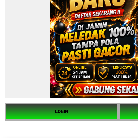
LOGIN