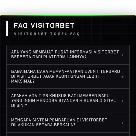
FAQ VISITORBET
VISITORBET TOGEL FAQ
APA YANG MEMBUAT PUSAT INFORMASI VISITORBET
+
BERBEDA DARI PLATFORM LAINNYA?
Kami menyajikan pembaruan secara real-time
BAGAIMANA CARA MEMANFAATKAN EVENT TERBARU
langsung dari sistem pusat. Setiap perubahan
+
DI VISITORBET AGAR KEUNTUNGAN LEBIH
MAKSIMAL?
mekanisme, jadwal pemeliharaan server, hingga
peluncuran fitur baru dikemas dengan panduan
Kuncinya adalah membaca detail regulasi yang
APAKAH ADA TIPS KHUSUS BAGI MEMBER BARU
yang ringkas dan mudah dipahami, sehingga
kami rilis di halaman ini. Setiap event memiliki
+
YANG INGIN MENCOBA STANDAR HIBURAN DIGITAL
member setia tidak akan ketinggalan momen
DI SINI?
karakteristik unik; dengan memahami syarat
penting sedikit pun.
minimal, batas waktu, dan skema reward, Anda bisa
Sangat ada. Langkah pertama yang paling bijak
MENGAPA SISTEM PEMBARUAN DI VISITORBET
menyusun strategi bermain yang lebih cerdas dan
+
adalah menjelajahi menu edukasi di pusat informasi
DILAKUKAN SECARA BERKALA?
efisien untuk memperbesar peluang menang.
ini. Mulailah dengan modal kecil untuk membaca
Keamanan digital dan kenyamanan Anda adalah