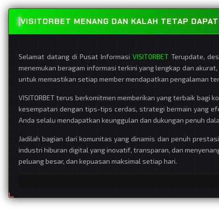
VISITORBET MENANG DAN KALAH TETAP DAPAT
Selamat datang di Pusat Informasi
VISITORBET
Terupdate, dest
menemukan beragam informasi terkini yang lengkap dan akurat, 
untuk memastikan setiap member mendapatkan pengalaman terba
VISITORBET terus berkomitmen memberikan yang terbaik bagi k
kesempatan dengan tips-tips cerdas, strategi bermain yang efek
Anda selalu mendapatkan keunggulan dan dukungan penuh dalam 
Jadilah bagian dari komunitas yang dinamis dan penuh prestasi
industri hiburan digital yang inovatif, transparan, dan menyen
peluang besar, dan kepuasan maksimal setiap hari.