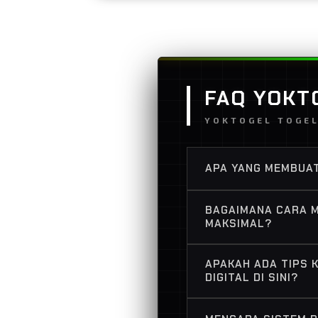
FAQ YOKT
YOKTOGEL TOGEL
APA YANG MEMBUAT
Kami menyajikan pemb
BAGAIMANA CARA M
pemeliharaan server,
MAKSIMAL?
sehingga member seti
Kuncinya adalah membac
APAKAH ADA TIPS 
dengan memahami sya
DIGITAL DI SINI?
lebih cerdas dan efi
Sangat ada. Langkah p