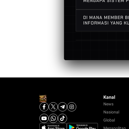
MENGAPA SISTEM P
dengan modal kecil un
rekomendasi harian ya
Keamanan digital da
DI MANA MEMBER B
enkripsi data, menin
INFORMASI YANG K
terbaru guna memasti
Jika ada poin pandua
penuh selama 24 jam 
di halaman utama unt
Kanal
News
Nasional
Global
Megapolitan